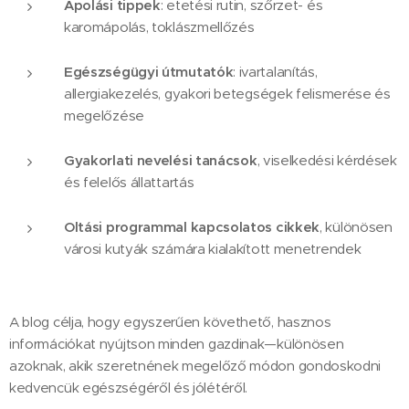
Ápolási tippek
: etetési rutin, szőrzet- és
karomápolás, toklászmellőzés
Egészségügyi útmutatók
: ivartalanítás,
allergiakezelés, gyakori betegségek felismerése és
megelőzése
Gyakorlati nevelési tanácsok
, viselkedési kérdések
és felelős állattartás
Oltási programmal kapcsolatos cikkek
, különösen
városi kutyák számára kialakított menetrendek
A blog célja, hogy egyszerűen követhető, hasznos
információkat nyújtson minden gazdinak—különösen
azoknak, akik szeretnének megelőző módon gondoskodni
kedvencük egészségéről és jólétéről.