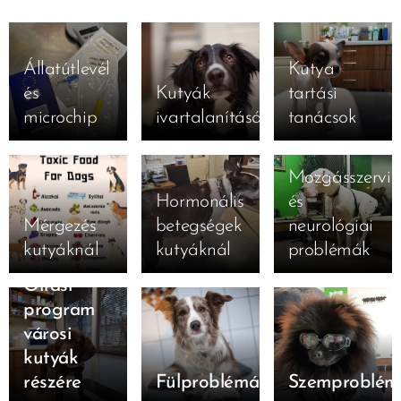
Állatútlevél
Kutya
és
Kutyák
tartási
microchip
ivartalanításáról
tanácsok
Mozgásszervi
Hormonális
és
Mérgezés
betegségek
neurológiai
kutyáknál
kutyáknál
problémák
Oltási
program
városi
kutyák
részére
Fülproblémák
Szemproblém