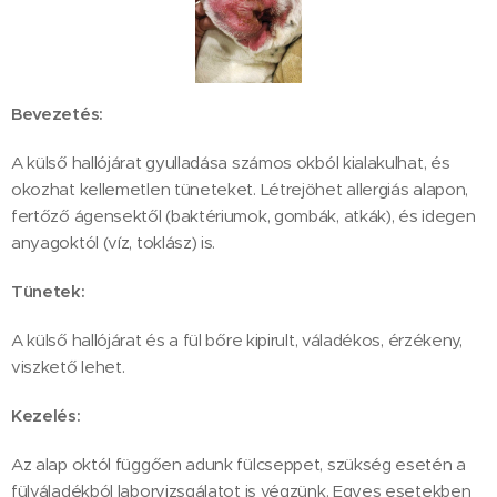
Bevezetés:
A külső hallójárat gyulladása számos okból kialakulhat, és
okozhat kellemetlen tüneteket. Létrejöhet allergiás alapon,
fertőző ágensektől (baktériumok, gombák, atkák), és idegen
anyagoktól (víz, toklász) is.
Tünetek:
A külső hallójárat és a fül bőre kipirult, váladékos, érzékeny,
viszkető lehet.
Kezelés:
Az alap októl függően adunk fülcseppet, szükség esetén a
fülváladékból laborvizsgálatot is végzünk. Egyes esetekben