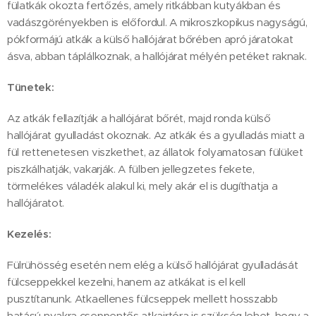
fülatkák okozta fertőzés, amely ritkábban kutyákban és
vadászgörényekben is előfordul. A mikroszkopikus nagyságú,
pókformájú atkák a külső hallójárat bőrében apró járatokat
ásva, abban táplálkoznak, a hallójárat mélyén petéket raknak.
Tünetek:
Az atkák fellazítják a hallójárat bőrét, majd ronda külső
hallójárat gyulladást okoznak. Az atkák és a gyulladás miatt a
fül rettenetesen viszkethet, az állatok folyamatosan fülüket
piszkálhatják, vakarják. A fülben jellegzetes fekete,
törmelékes váladék alakul ki, mely akár el is dugíthatja a
hallójáratot.
Kezelés:
Fülrühösség esetén nem elég a külső hallójárat gyulladását
fülcseppekkel kezelni, hanem az atkákat is el kell
pusztítanunk. Atkaellenes fülcseppek mellett hosszabb
hatású nyakra cseppentős atkairtóra is szükség lehet, hogy a