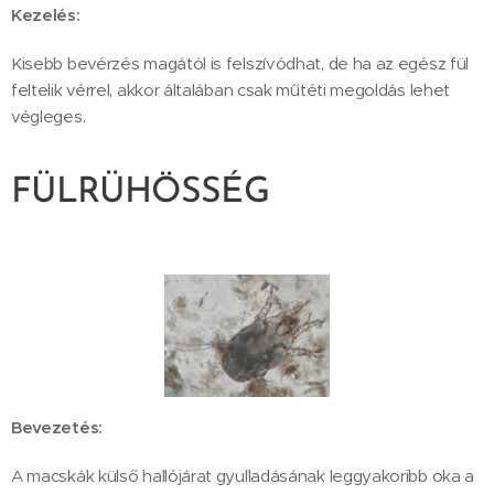
Kezelés:
Kisebb bevérzés magától is felszívódhat, de ha az egész fül
feltelik vérrel, akkor általában csak műtéti megoldás lehet
végleges.
FÜLRÜHÖSSÉG
Bevezetés:
A macskák külső hallójárat gyulladásának leggyakoribb oka a