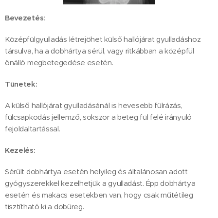
Bevezetés:
Középfülgyulladás létrejöhet külső hallójárat gyulladáshoz
társulva, ha a dobhártya sérül, vagy ritkábban a középfül
önálló megbetegedése esetén.
Tünetek:
A külső hallójárat gyulladásánál is hevesebb fülrázás,
fülcsapkodás jellemző, sokszor a beteg fül felé irányuló
fejoldaltartással.
Kezelés:
Sérült dobhártya esetén helyileg és általánosan adott
gyógyszerekkel kezelhetjük a gyulladást. Épp dobhártya
esetén és makacs esetekben van, hogy csak műtétileg
tisztítható ki a dobüreg.