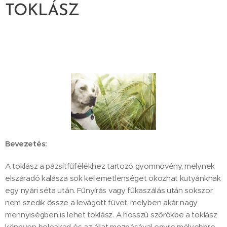
TOKLÁSZ
Bevezetés:
A toklász a pázsítfűfélékhez tartozó gyomnövény, melynek
elszáradó kalásza sok kellemetlenséget okozhat kutyánknak
egy nyári séta után. Fűnyírás vagy fűkaszálás után sokszor
nem szedik össze a levágott füvet, melyben akár nagy
mennyiségben is lehet toklász. A hosszú szőrökbe a toklász
könnyen beleakad és az állat mozgásával egyre mélyebbre