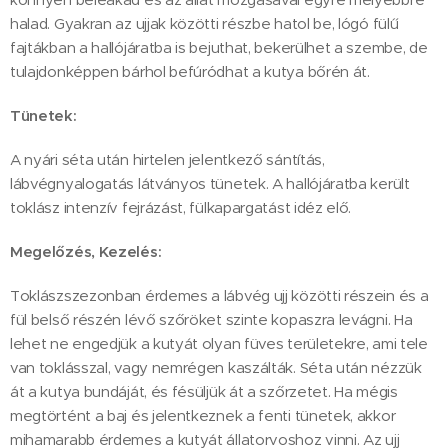
halad. Gyakran az ujjak közötti részbe hatol be, lógó fülű
fajtákban a hallójáratba is bejuthat, bekerülhet a szembe, de
tulajdonképpen bárhol befúródhat a kutya bőrén át.
Tünetek:
A nyári séta után hirtelen jelentkező sántítás,
lábvégnyalogatás látványos tünetek. A hallójáratba került
toklász intenzív fejrázást, fülkapargatást idéz elő.
Megelőzés, Kezelés:
Toklászszezonban érdemes a lábvég ujj közötti részein és a
fül belső részén lévő szőröket szinte kopaszra levágni. Ha
lehet ne engedjük a kutyát olyan füves területekre, ami tele
van toklásszal, vagy nemrégen kaszálták. Séta után nézzük
át a kutya bundáját, és fésüljük át a szőrzetet. Ha mégis
megtörtént a baj és jelentkeznek a fenti tünetek, akkor
mihamarabb érdemes a kutyát állatorvoshoz vinni. Az ujj