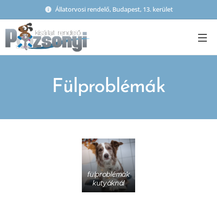
Állatorvosi rendelő, Budapest, 13. kerület
Fülproblémák
fülproblémák
kutyáknál