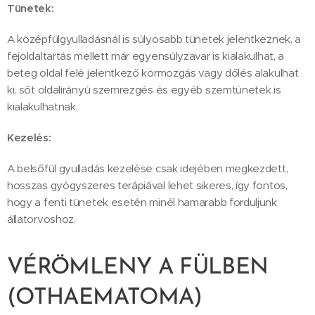
Tünetek:
A középfülgyulladásnál is súlyosabb tünetek jelentkeznek, a
fejoldaltartás mellett már egyensúlyzavar is kialakulhat, a
beteg oldal felé jelentkező körmozgás vagy dőlés alakulhat
ki, sőt oldalirányú szemrezgés és egyéb szemtünetek is
kialakulhatnak.
Kezelés:
A belsőfül gyulladás kezelése csak idejében megkezdett,
hosszas gyógyszeres terápiával lehet sikeres, így fontos,
hogy a fenti tünetek esetén minél hamarabb forduljunk
állatorvoshoz.
VÉRÖMLENY A FÜLBEN
(OTHAEMATOMA)