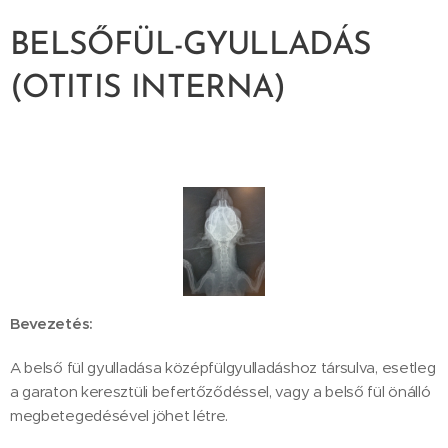
BELSŐFÜL-GYULLADÁS
(OTITIS INTERNA)
Bevezetés:
A belső fül gyulladása középfülgyulladáshoz társulva, esetleg
a garaton keresztüli befertőződéssel, vagy a belső fül önálló
megbetegedésével jöhet létre.