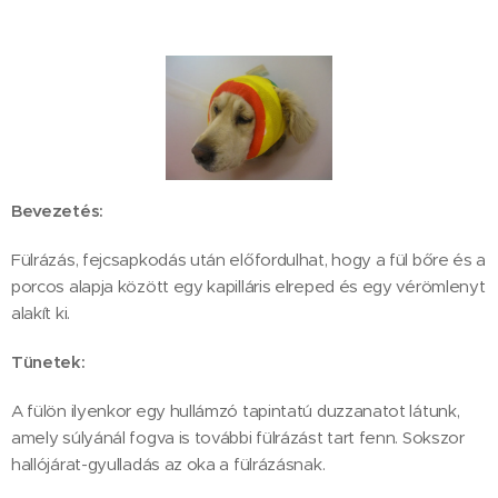
Bevezetés:
Fülrázás, fejcsapkodás után előfordulhat, hogy a fül bőre és a
porcos alapja között egy kapilláris elreped és egy vérömlenyt
alakít ki.
Tünetek:
A fülön ilyenkor egy hullámzó tapintatú duzzanatot látunk,
amely súlyánál fogva is további fülrázást tart fenn. Sokszor
hallójárat-gyulladás az oka a fülrázásnak.