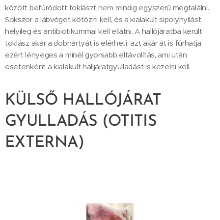
között befúródott toklászt nem mindig egyszerű megtalálni.
Sokszor a lábvéget kötözni kell, és a kialakult sipolynyílást
helyileg és antibiotikummal kell ellátni. A hallójáratba került
toklász akár a dobhártyát is elérheti, azt akár át is fúrhatja,
ezért lényeges a minél gyorsabb eltávolítás, ami után
esetenként a kialakult halljáratgyulladást is kezelni kell.
KÜLSŐ HALLÓJÁRAT
GYULLADÁS (OTITIS
EXTERNA)