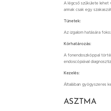
A légcső szűkülete lehet 
annak csak egy szakaszát
Tünetek:
Az izgalom hatására fokoz
Kórhatározás:
A fonendoszkóppal történő
endoscópiával diagnosztiz
Kezelés:
Általában gyógyszeres kez
ASZTMA