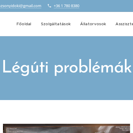
zsonyidoki@gmail.com
+36 1 780 8380
Főoldal
Szolgáltatások
Állatorvosok
Assziszt
Légúti p
roblémák