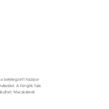
 a belélegzett házipor
yulladást. A hörgők fala
űkülhet. Macskáknál