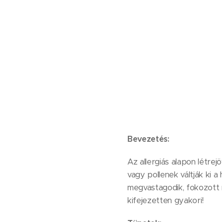
Bevezetés:
Az allergiás alapon létre
vagy pollenek váltják ki a
megvastagodik, fokozott n
kifejezetten gyakori!