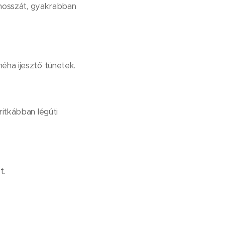
s hosszát, gyakrabban
éha ijesztő tünetek.
ritkábban légúti
t.