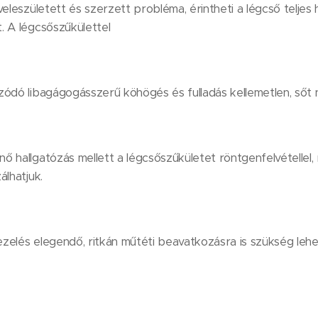
veleszületett és szerzett probléma, érintheti a légcső telje
. A légcsőszűkülettel
ódó libagágogásszerű köhögés és fulladás kellemetlen, sőt n
 hallgatózás mellett a légcsőszűkületet röntgenfelvétellel, 
álhatjuk.
elés elegendő, ritkán műtéti beavatkozásra is szükség lehe