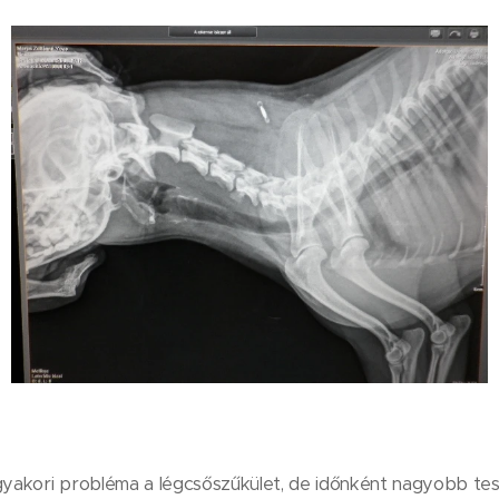
gyakori probléma a légcsőszűkület, de időnként nagyobb test