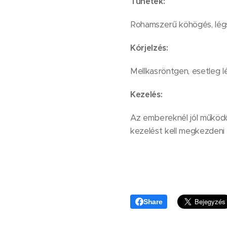
Tünetek:
Rohamszerű köhögés, légs
Kórjelzés:
Mellkasröntgen, esetleg l
Kezelés:
Az embereknél jól működő b
kezelést kell megkezdeni 
Share