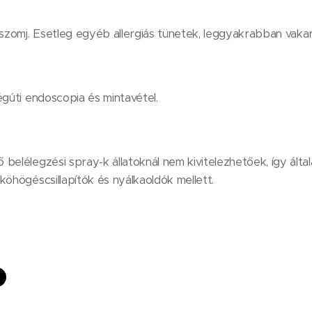
zomj. Esetleg egyéb allergiás tünetek, leggyakrabban vaka
égúti endoscopia és mintavétel.
elélegzési spray-k állatoknál nem kivitelezhetőek, így általá
köhögéscsillapítók és nyálkaoldók mellett.