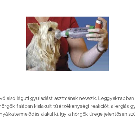
jövő alsó légúti gyulladást asztmának nevezik. Leggyakrabban
 hörgők falában kialakult túlérzékenységi reakciót, allergiás g
yálkatermelődés alakul ki, így a hörgők ürege jelentősen sz