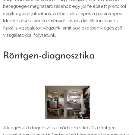
betegségek meghatározásához egy jól felépített protokoll
segítségével juthatunk, amiben első lépés a gazdi alapos
kikérdezése a kórelőzményről, majd a kisállaton alapos
fizikális vizsgálatot végzünk, amit sok esetben kiegészítő
vizsgálatokkal folytatunk.
Röntgen-diagnosztika
A kiegészítő diagnosztikai módszerek közül a röntgen
vizsgálat egy alapvető fontosságú kórhatározási módszer a