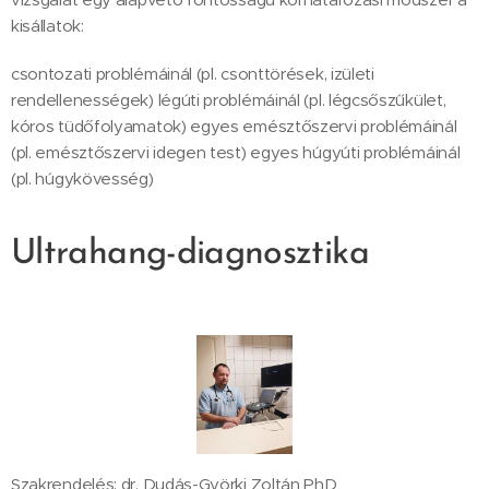
kisállatok:
csontozati problémáinál (pl. csonttörések, izületi
rendellenességek) légúti problémáinál (pl. légcsőszűkület,
kóros tüdőfolyamatok) egyes emésztőszervi problémáinál
(pl. emésztőszervi idegen test) egyes húgyúti problémáinál
(pl. húgykövesség)
Ultrahang-diagnosztika
Szakrendelés: dr. Dudás-Györki Zoltán PhD