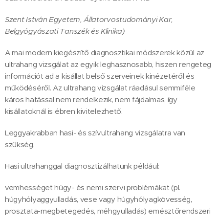
Szent István Egyetem, Állatorvostudományi Kar,
Belgyógyászati Tanszék és Klinika)
A mai modern kiegészítő diagnosztikai módszerek közül az
ultrahang vizsgálat az egyik leghasznosabb, hiszen rengeteg
információt ad a kisállat belső szerveinek kinézetéről és
működéséről. Az ultrahang vizsgálat ráadásul semmiféle
káros hatással nem rendelkezik, nem fájdalmas, így
kisállatoknál is ébren kivitelezhető.
Leggyakrabban hasi- és szívultrahang vizsgálatra van
szükség.
Hasi ultrahanggal diagnosztizálhatunk például:
vemhességet húgy- és nemi szervi problémákat (pl.
húgyhólyaggyulladás, vese vagy húgyhólyagkövesség,
prosztata-megbetegedés, méhgyulladás) emésztőrendszeri