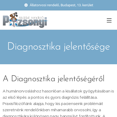
Állatorvosi rendelő, Budapest, 13. kerület
Diagnosztika jelentősége
A Diagnosztika jelentőségéről
A humánorvosláshoz hasonlóan a kisállatok gyógyításában is
az első lépés a pontos és gyors diagnózis felállítása.
Praxisfilozófiánk alapja, hogy kis pacienseink problémáit
szeretnénk rendelőnkben mihamarabb orvosolni, így a
diagnosztikára különösen nagy hangsúlyt fordítottunk. A