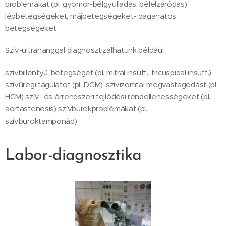
problémákat (pl. gyomor-bélgyulladás, bélelzáródás)
lépbetegségeket, májbetegségeket- daganatos
betegségeket
Szív-ultrahanggal diagnosztizálhatunk például:
szívbillentyű-betegséget (pl. mitral insuff., tricuspidal insuff.)
szívüregi tágulatot (pl. DCM)-szívizomfal megvastagodást (pl.
HCM) szív- és érrendszeri fejlődési rendellenességeket (pl.
aortastenosis) szívburokproblémákat (pl.
szívburoktamponád)
Labor-diagnosztika