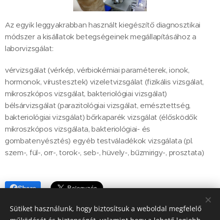
Az egyik leggyakrabban használt kiegészítő diagnosztikai
módszer a kisállatok betegségeinek megállapításához a
laborvizsgálat:
vérvizsgálat (vérkép, vérbiokémiai paraméterek, ionok,
hormonok, vírustesztek) vizeletvizsgálat (fizikális vizsgálat,
mikroszkópos vizsgálat, bakteriológiai vizsgálat)
bélsárvizsgálat (parazitológiai vizsgálat, emésztettség,
bakteriológiai vizsgálat) bőrkaparék vizsgálat (élősködők
mikroszkópos vizsgálata, bakteriológiai- és
gombatenyésztés) egyéb testváladékok vizsgálata (pl.
szem-, fül-, orr-, torok-, seb-, hüvely-, bűzmirigy-, prosztata)
Share
Sütiket használunk, hogy biztosítsuk a weboldal megfelelő